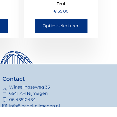
Trui
€
35,00
Opties selecteren
Contact
Winselingseweg 35
6541 AH Nijmegen
06 43510434
info@padel-nijmegen.nl