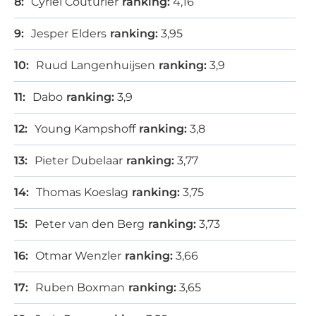
Cyriel Couturier
ranking:
4,16
Jesper Elders
ranking:
3,95
Ruud Langenhuijsen
ranking:
3,9
Dabo
ranking:
3,9
Young Kampshoff
ranking:
3,8
Pieter Dubelaar
ranking:
3,77
Thomas Koeslag
ranking:
3,75
Peter van den Berg
ranking:
3,73
Otmar Wenzler
ranking:
3,66
Ruben Boxman
ranking:
3,65